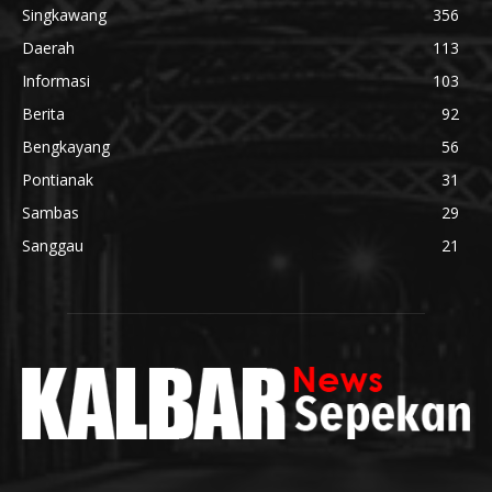
Singkawang
356
Daerah
113
Informasi
103
Berita
92
Bengkayang
56
Pontianak
31
Sambas
29
Sanggau
21