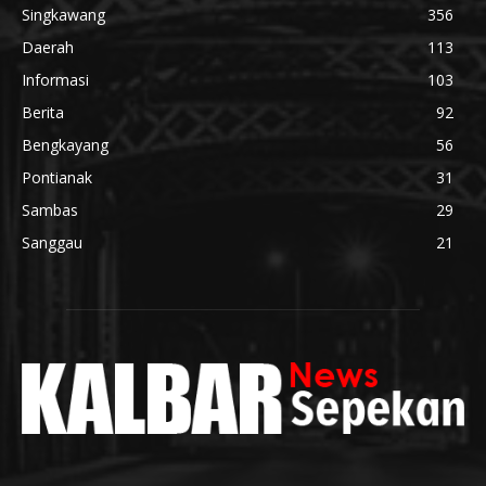
Singkawang
356
Daerah
113
Informasi
103
Berita
92
Bengkayang
56
Pontianak
31
Sambas
29
Sanggau
21