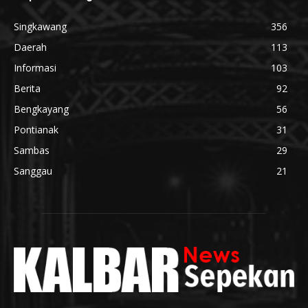
Singkawang
356
Daerah
113
Informasi
103
Berita
92
Bengkayang
56
Pontianak
31
Sambas
29
Sanggau
21