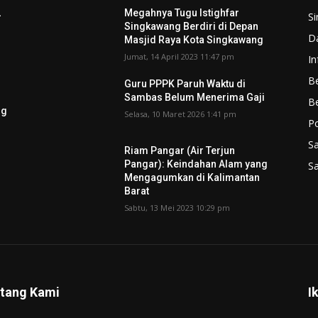
2
Megahnya Tugu Istighfar
S
Singkawang Berdiri di Depan
D
Masjid Raya Kota Singkawang
Jumat, 14 April 2023 11:47 pm
In
Be
Guru PPPK Paruh Waktu di
Sambas Belum Menerima Gaji
B
ng
Selasa, 10 Maret 2026 1:41 pm
P
S
Riam Pangar (Air Terjun
Pangar): Keindahan Alam yang
S
Mengagumkan di Kalimantan
Barat
Sabtu, 13 Mei 2023 10:29 pm
tang Kami
I