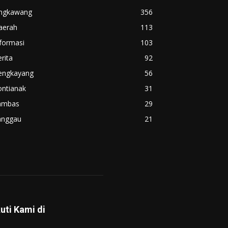
ingkawang
356
aerah
113
formasi
103
rita
92
engkayang
56
ontianak
31
ambas
29
anggau
21
kuti Kami di