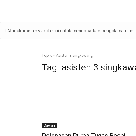
Atur ukuran teks artikel ini untuk mendapatkan pengalaman mem
Topik
Asisten 3 singkawang
Tag:
asisten 3 singka
Daerah
Pelepasan Purna Tugas Bosni