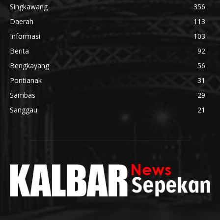
Singkawang
356
Daerah
113
Informasi
103
Berita
92
Bengkayang
56
Pontianak
31
Sambas
29
Sanggau
21