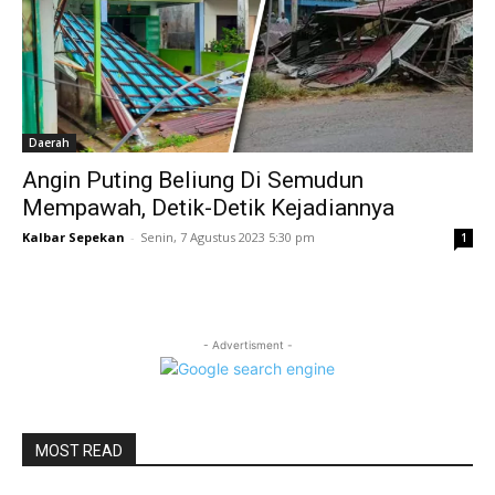
Daerah
Angin Puting Beliung Di Semudun
Mempawah, Detik-Detik Kejadiannya
Kalbar Sepekan
-
Senin, 7 Agustus 2023 5:30 pm
1
- Advertisment -
MOST READ