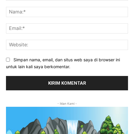
Komentar:
Na
Ema
Web
Simpan nama, email, dan situs web saya di browser ini
untuk lain kali saya berkomentar.
- Iklan Kami -