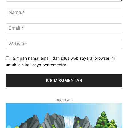
Komentar:
Na
Ema
Web
Simpan nama, email, dan situs web saya di browser ini
untuk lain kali saya berkomentar.
- Iklan Kami -