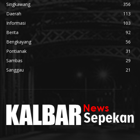
Singkawang
356
Daerah
113
Informasi
103
Berita
92
Bengkayang
56
Pontianak
31
Sambas
29
Sanggau
21