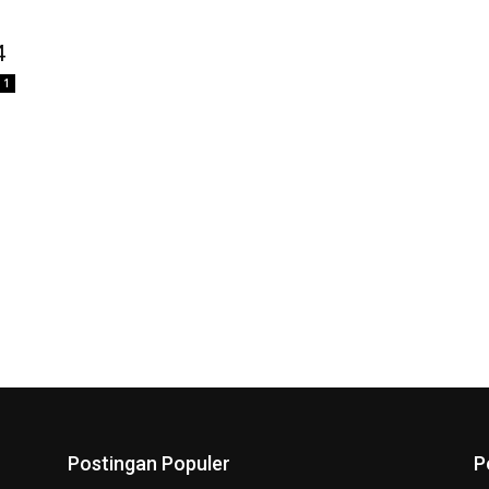
4
1
Postingan Populer
P