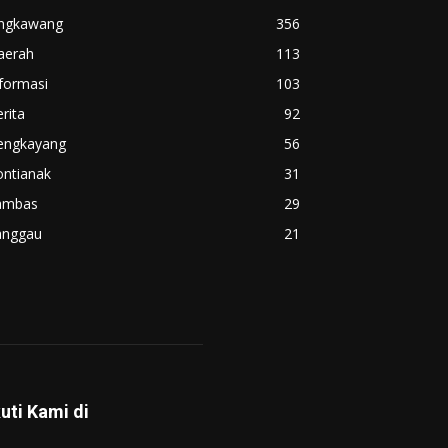
ingkawang
356
aerah
113
formasi
103
rita
92
engkayang
56
ontianak
31
ambas
29
anggau
21
kuti Kami di