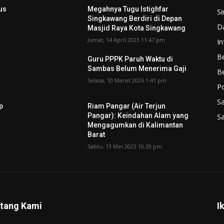
us
Megahnya Tugu Istighfar
S
Singkawang Berdiri di Depan
D
Masjid Raya Kota Singkawang
Jumat, 14 April 2023 11:47 pm
In
Be
Guru PPPK Paruh Waktu di
Sambas Belum Menerima Gaji
B
Selasa, 10 Maret 2026 1:41 pm
P
S
p
Riam Pangar (Air Terjun
Pangar): Keindahan Alam yang
S
Mengagumkan di Kalimantan
Barat
Sabtu, 13 Mei 2023 10:29 pm
tang Kami
I