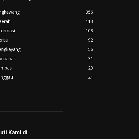
ingkawang
356
aerah
113
formasi
103
rita
92
engkayang
56
ontianak
31
ambas
29
anggau
21
kuti Kami di