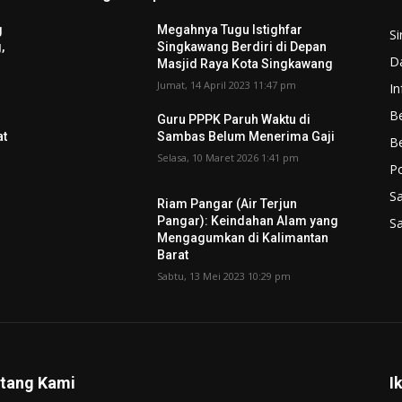
g
Megahnya Tugu Istighfar
S
,
Singkawang Berdiri di Depan
D
Masjid Raya Kota Singkawang
Jumat, 14 April 2023 11:47 pm
In
Be
Guru PPPK Paruh Waktu di
at
Sambas Belum Menerima Gaji
B
Selasa, 10 Maret 2026 1:41 pm
P
S
Riam Pangar (Air Terjun
Pangar): Keindahan Alam yang
S
Mengagumkan di Kalimantan
Barat
Sabtu, 13 Mei 2023 10:29 pm
tang Kami
I