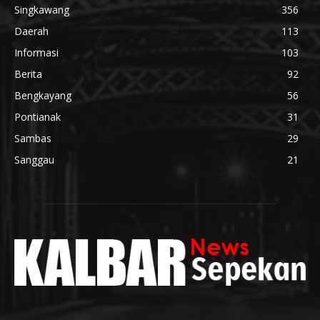
Singkawang
356
Daerah
113
Informasi
103
Berita
92
Bengkayang
56
Pontianak
31
Sambas
29
Sanggau
21