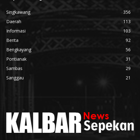
Singkawang
356
Daerah
113
Informasi
103
Berita
92
Bengkayang
56
Pontianak
31
Sambas
29
Sanggau
21