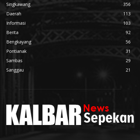
Singkawang
356
Daerah
113
Informasi
103
Berita
92
Bengkayang
56
Pontianak
31
Sambas
29
Sanggau
21