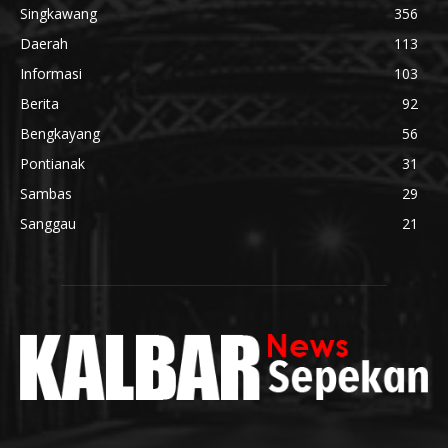
Singkawang
356
Daerah
113
Informasi
103
Berita
92
Bengkayang
56
Pontianak
31
Sambas
29
Sanggau
21