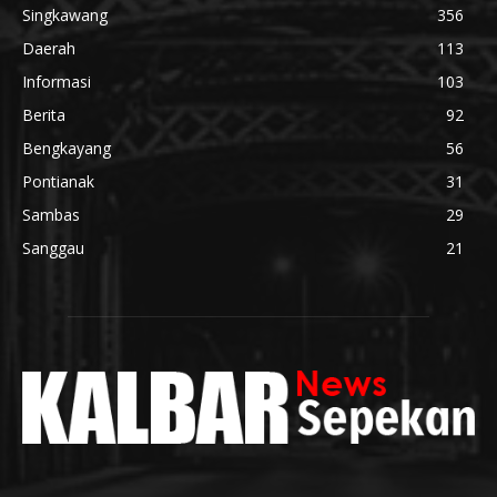
Singkawang
356
Daerah
113
Informasi
103
Berita
92
Bengkayang
56
Pontianak
31
Sambas
29
Sanggau
21