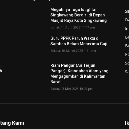
Megahnya Tugu Istighfar
S
Singkawang Berdiri di Depan
D
Masjid Raya Kota Singkawang
Jumat, 14 April 2023 11:47 pm
In
Be
Guru PPPK Paruh Waktu di
Sambas Belum Menerima Gaji
B
Selasa, 10 Maret 2026 1:41 pm
P
S
a
Riam Pangar (Air Terjun
ah
Pangar): Keindahan Alam yang
S
Mengagumkan di Kalimantan
Barat
Sabtu, 13 Mei 2023 10:29 pm
tang Kami
I