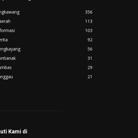
ingkawang
356
aerah
113
formasi
103
rita
92
engkayang
56
ontianak
31
ambas
29
anggau
21
kuti Kami di