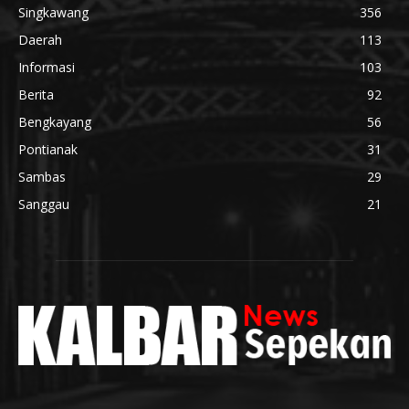
Singkawang
356
Daerah
113
Informasi
103
Berita
92
Bengkayang
56
Pontianak
31
Sambas
29
Sanggau
21