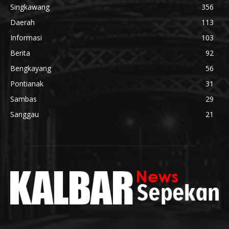
Singkawang
356
Daerah
113
Informasi
103
Berita
92
Bengkayang
56
Pontianak
31
Sambas
29
Sanggau
21