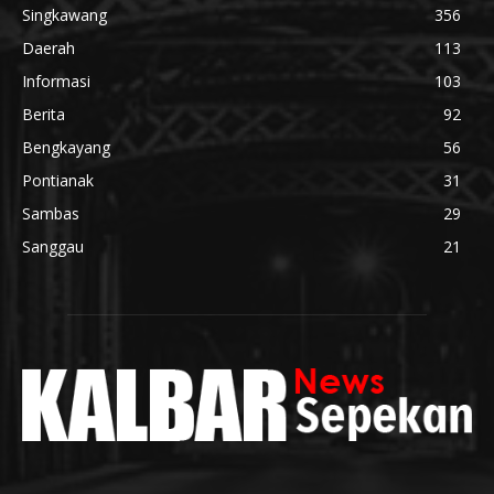
Singkawang
356
Daerah
113
Informasi
103
Berita
92
Bengkayang
56
Pontianak
31
Sambas
29
Sanggau
21