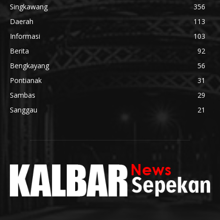
Singkawang
356
Daerah
113
Informasi
103
Berita
92
Bengkayang
56
Pontianak
31
Sambas
29
Sanggau
21