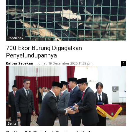
Pontianak
700 Ekor Burung Digagalkan
Penyelundupannya
Kalbar Sepekan
-
Jumat, 19 Desember 2025 11:28 pm
1
Berita