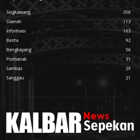
Singkawang
356
Daerah
113
Informasi
103
Berita
92
Bengkayang
56
Pontianak
31
Sambas
29
Sanggau
21