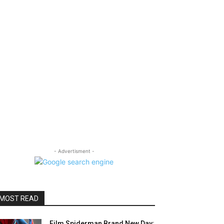
- Advertisment -
MOST READ
Film Spiderman Brand New Day: