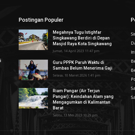
Postingan Populer
P
Megahnya Tugu Istighfar
S
Singkawang Berdiri di Depan
D
Masjid Raya Kota Singkawang
Jumat, 14 April 2023 11:47 pm
In
Be
i
Guru PPPK Paruh Waktu di
Sambas Belum Menerima Gaji
B
Selasa, 10 Maret 2026 1:41 pm
P
S
Riam Pangar (Air Terjun
Pangar): Keindahan Alam yang
S
Mengagumkan di Kalimantan
Barat
Sabtu, 13 Mei 2023 10:29 pm