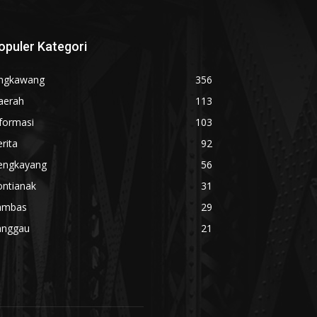
opuler Kategori
ingkawang
356
aerah
113
formasi
103
rita
92
engkayang
56
ontianak
31
ambas
29
anggau
21