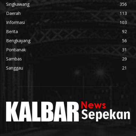
Singkawang
356
Daerah
113
Informasi
103
Berita
92
Bengkayang
56
Pontianak
31
Sambas
29
Sanggau
21