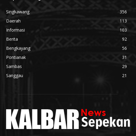
Singkawang
356
Daerah
113
Informasi
103
Berita
92
Bengkayang
56
Pontianak
31
Sambas
29
Sanggau
21