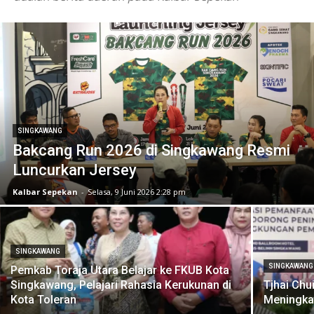
SINGKAWANG
Bakcang Run 2026 di Singkawang Resmi
Luncurkan Jersey
Kalbar Sepekan
-
Selasa, 9 Juni 2026 2:28 pm
SINGKAWANG
SINGKAWANG
Pemkab Toraja Utara Belajar ke FKUB Kota
Singkawang, Pelajari Rahasia Kerukunan di
Tjhai Ch
Kota Toleran
Meningkat