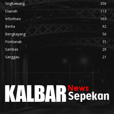
Singkawang
356
Daerah
113
Informasi
103
Berita
92
Bengkayang
56
Pontianak
31
Sambas
29
Sanggau
21