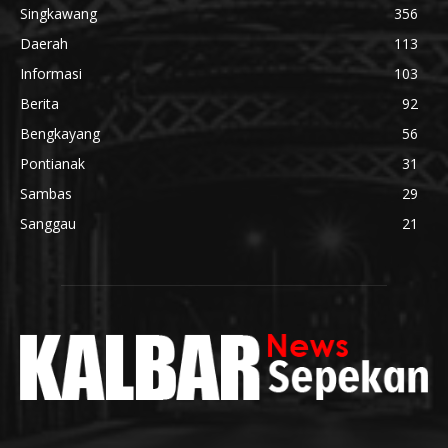
Singkawang
356
Daerah
113
Informasi
103
Berita
92
Bengkayang
56
Pontianak
31
Sambas
29
Sanggau
21