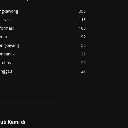
ingkawang
356
aerah
113
formasi
103
rita
92
engkayang
56
ontianak
31
ambas
29
anggau
21
kuti Kami di