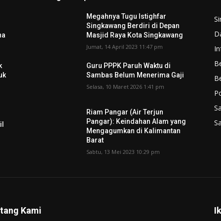
Megahnya Tugu Istighfar
S
Singkawang Berdiri di Depan
D
na
Masjid Raya Kota Singkawang
Jumat, 14 April 2023 11:47 pm
In
Be
k
Guru PPPK Paruh Waktu di
uk
Sambas Belum Menerima Gaji
B
Selasa, 10 Maret 2026 1:41 pm
P
S
Riam Pangar (Air Terjun
Pangar): Keindahan Alam yang
S
il
Mengagumkan di Kalimantan
Barat
Sabtu, 13 Mei 2023 10:29 pm
tang Kami
I