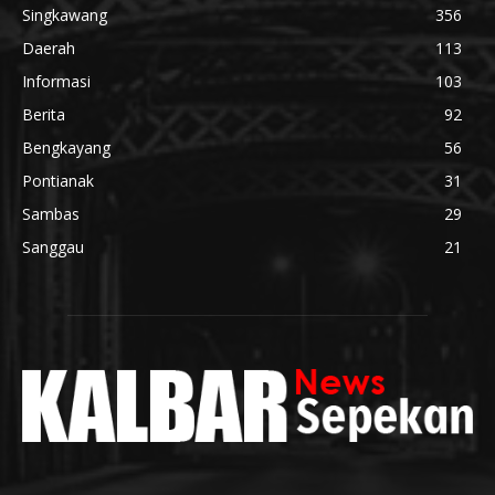
Singkawang
356
Daerah
113
Informasi
103
Berita
92
Bengkayang
56
Pontianak
31
Sambas
29
Sanggau
21