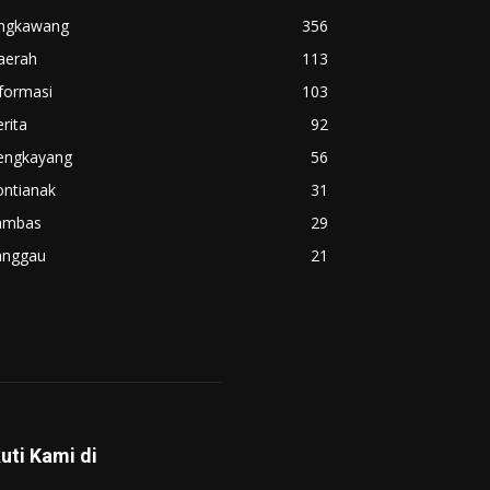
ingkawang
356
aerah
113
formasi
103
rita
92
engkayang
56
ontianak
31
ambas
29
anggau
21
kuti Kami di