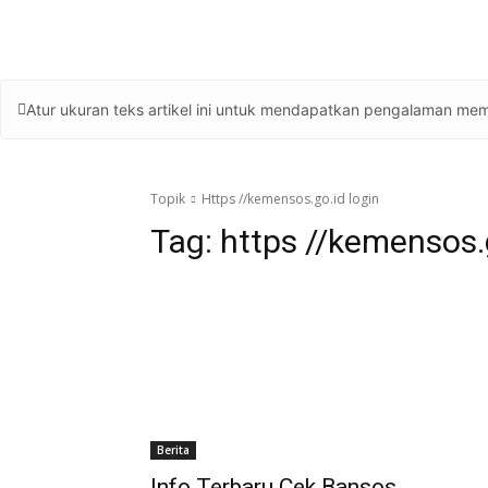
Atur ukuran teks artikel ini untuk mendapatkan pengalaman mem
Topik
Https //kemensos.go.id login
Tag:
https //kemensos.g
Berita
Info Terbaru Cek Bansos