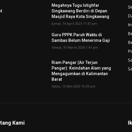
g
Megahnya Tugu Istighfar
S
ot
Singkawang Berdiri di Depan
D
Masjid Raya Kota Singkawang
Jumat, 14 April 2023 11:47 pm
In
Be
Guru PPPK Paruh Waktu di
Sambas Belum Menerima Gaji
B
Selasa, 10 Maret 2026 1:41 pm
P
S
Riam Pangar (Air Terjun
Pangar): Keindahan Alam yang
S
Mengagumkan di Kalimantan
Barat
Sabtu, 13 Mei 2023 10:29 pm
tang Kami
I