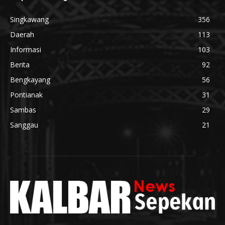
Singkawang
356
Daerah
113
Informasi
103
Berita
92
Bengkayang
56
Pontianak
31
Sambas
29
Sanggau
21