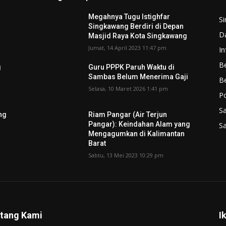
Megahnya Tugu Istighfar
S
Singkawang Berdiri di Depan
D
Masjid Raya Kota Singkawang
Jumat, 14 April 2023 11:47 pm
In
Be
g
Guru PPPK Paruh Waktu di
Sambas Belum Menerima Gaji
B
Selasa, 10 Maret 2026 1:41 pm
P
S
ng
Riam Pangar (Air Terjun
Pangar): Keindahan Alam yang
S
Mengagumkan di Kalimantan
Barat
Sabtu, 13 Mei 2023 10:29 pm
tang Kami
I