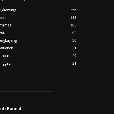
ingkawang
356
aerah
113
formasi
103
rita
92
engkayang
56
ontianak
31
ambas
29
anggau
21
kuti Kami di