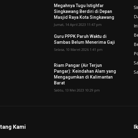
Megahnya Tugu Istighfar
S
Singkawang Berdiri di Depan
D
Masjid Raya Kota Singkawang
Jumat, 14 April 2023 11:47 pm
In
Be
Guru PPPK Paruh Waktu di
Sambas Belum Menerima Gaji
B
Selasa, 10 Maret 2026 1:41 pm
P
S
Riam Pangar (Air Terjun
Pangar): Keindahan Alam yang
S
Mengagumkan di Kalimantan
Barat
Sabtu, 13 Mei 2023 10:29 pm
tang Kami
I