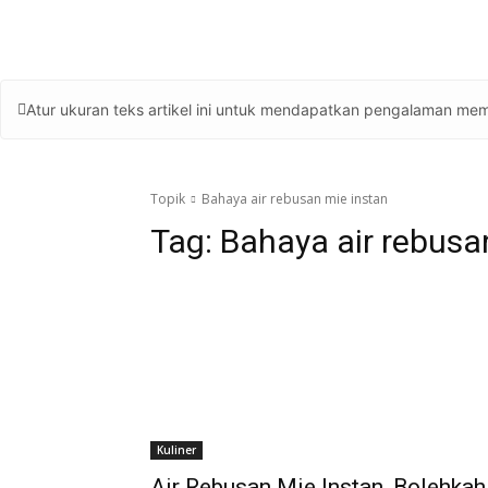
Atur ukuran teks artikel ini untuk mendapatkan pengalaman mem
Topik
Bahaya air rebusan mie instan
Tag:
Bahaya air rebusa
Kuliner
Air Rebusan Mie Instan, Bolehkah