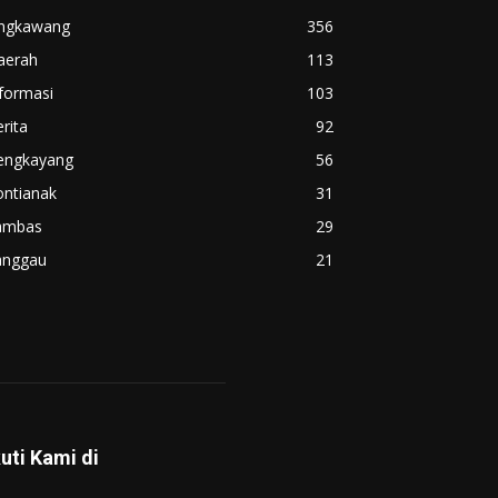
ingkawang
356
aerah
113
formasi
103
rita
92
engkayang
56
ontianak
31
ambas
29
anggau
21
kuti Kami di