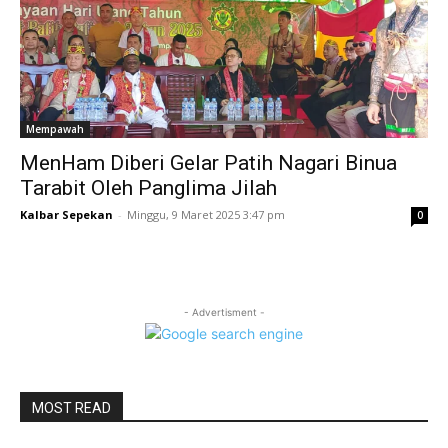
Mempawah
MenHam Diberi Gelar Patih Nagari Binua
Tarabit Oleh Panglima Jilah
Kalbar Sepekan
-
Minggu, 9 Maret 2025 3:47 pm
0
- Advertisment -
MOST READ