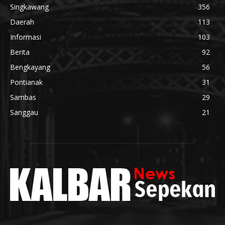
Singkawang
356
Daerah
113
Informasi
103
Berita
92
Bengkayang
56
Pontianak
31
Sambas
29
Sanggau
21