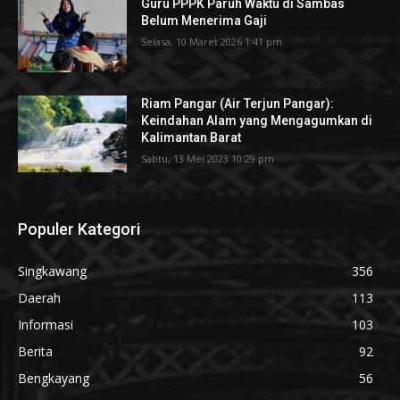
Guru PPPK Paruh Waktu di Sambas
Belum Menerima Gaji
Selasa, 10 Maret 2026 1:41 pm
Riam Pangar (Air Terjun Pangar):
Keindahan Alam yang Mengagumkan di
Kalimantan Barat
Sabtu, 13 Mei 2023 10:29 pm
Populer Kategori
Singkawang
356
Daerah
113
Informasi
103
Berita
92
Bengkayang
56