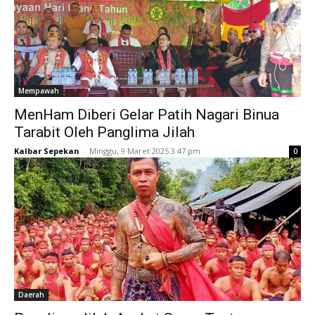
Mempawah
MenHam Diberi Gelar Patih Nagari Binua
Tarabit Oleh Panglima Jilah
Kalbar Sepekan
-
Minggu, 9 Maret 2025 3:47 pm
0
Daerah