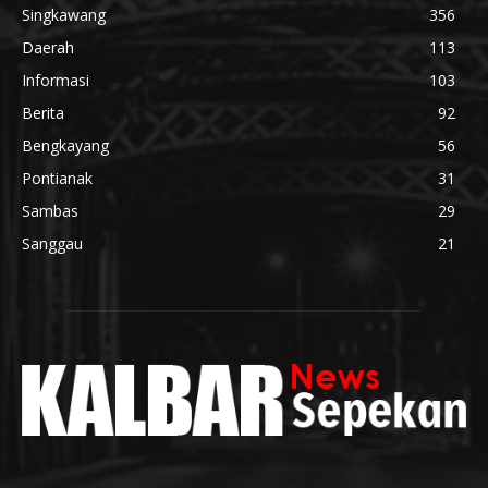
Singkawang
356
Daerah
113
Informasi
103
Berita
92
Bengkayang
56
Pontianak
31
Sambas
29
Sanggau
21